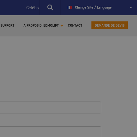
Célébration du 60e anniversaire d'EdmoLift.
Change Site / Language
La première table 
SUPPORT
A PROPOS D’ EDMOLIFT
CONTACT
DEMANDE DE DEVIS