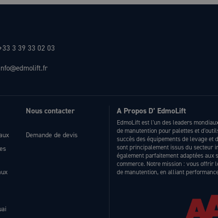
+33 3 39 33 02 03
info@edmolift.fr
Nous contacter
A Propos D’ EdmoLift
EdmoLift est l'un des leaders mondiaux 
de manutention pour palettes et d'outi
eaux
Demande de devis
succès des équipements de levage et de
sont principalement issus du secteur 
les
également parfaitement adaptées aux sec
commerce. Notre mission : vous offrir 
aux
de manutention, en alliant performance 
uai