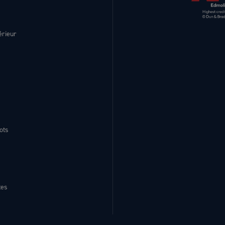
érieur
ots
tes