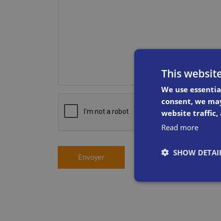
This websit
We use essentia
consent, we may
website traffic,
Read more
SHOW DETAI
Envoyer