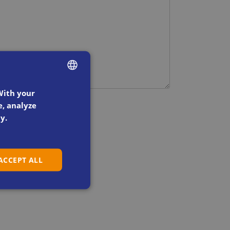
ENGLISH
With your
e, analyze
SWEDISH
y.
DANISH
DUTCH
 ACCEPT ALL
FRENCH
GERMAN
ITALIAN
SPANISH