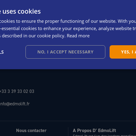
plètement ajustable.
e uses cookies
cookies to ensure the proper functioning of our website. With yo
essential cookies to enhance your experience, analyze website tra
s described in our cookie policy.
Read more
LS
NO, I ACCEPT NECESSARY
YES, I
+33 3 39 33 02 03
info@edmolift.fr
Nous contacter
A Propos D’ EdmoLift