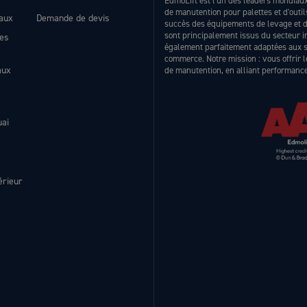
EdmoLift est l'un des leaders mondiaux 
de manutention pour palettes et d'outi
eaux
Demande de devis
succès des équipements de levage et de
sont principalement issus du secteur 
les
également parfaitement adaptées aux sec
commerce. Notre mission : vous offrir 
aux
de manutention, en alliant performance 
uai
érieur