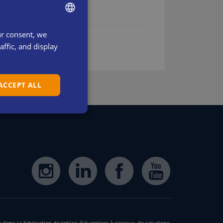
ur consent, we
ENGLISH
ffic, and display
SWEDISH
DANISH
 ACCEPT ALL
DUTCH
FRENCH
GERMAN
ITALIAN
SPANISH