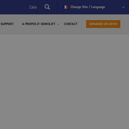
Célébration du 60e anniversaire d'EdmoLift.
Change Site / Language
La première ta
SUPPORT
A PROPOS D’ EDMOLIFT
CONTACT
DEMANDE DE DEVIS