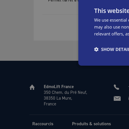
Permet l'arrêt à une hauteur prédéfinie, com
This websit
We use essential 
may also use non-
relevant offers, a
SHOW DETAI
EdmoLift France
350 Chem. du Pré Neuf,
38350 La Mure,
France
Raccourcis
Produits & solutions