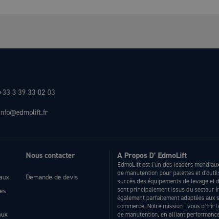
+33 3 39 33 02 03
info@edmolift.fr
Nous contacter
A Propos D’ EdmoLift
EdmoLift est l'un des leaders mondiaux 
de manutention pour palettes et d'outi
eaux
Demande de devis
succès des équipements de levage et de
sont principalement issus du secteur 
les
également parfaitement adaptées aux sec
commerce. Notre mission : vous offrir 
aux
de manutention, en alliant performance 