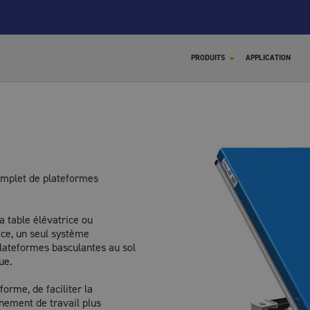
PRODUITS
APPLICATION
omplet de plateformes
X
la table élévatrice ou
rice, un seul système
 plateformes basculantes au sol
ue.
forme, de faciliter la
nement de travail plus