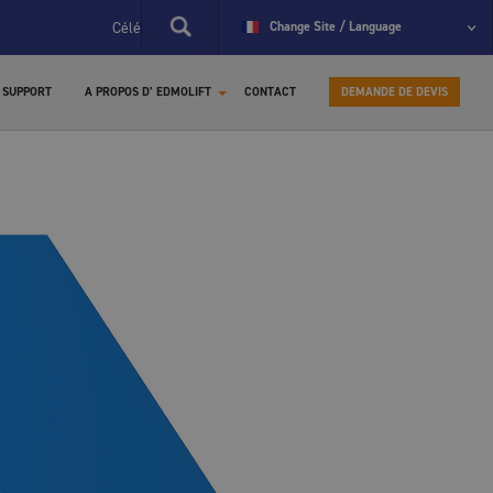
Célébration du 60e anniversaire d'EdmoLift.
Change Site / Language
La première ta
SUPPORT
A PROPOS D’ EDMOLIFT
CONTACT
DEMANDE DE DEVIS