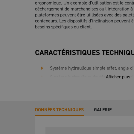
ergonomique. Un exemple d’utilisation est le con
déchargement de marchandises ou l’intégration à 
plateformes peuvent être utilisées avec des palett
conteneurs. Les dispositifs d’inclinaison peuvent 
besoins spécifiques du client.
CARACTÉRISTIQUES TECHNIQ
Système hydraulique simple effet, angle d’i
Afficher plus
Système hydraulique double effet, angle d’i
Couple 6,5 KNm, 13 kNm et 13 KNm.
Longueur de table 900 mm, 1300 mm, 17
Largeur de table 600 mm, 800 mm, 1000 
DONNÉES TECHNIQUES
GALERIE
Protection contre l'effondrement de 230 m
Conformité à la norme UE EN 1570-1, mar
Système de commande 24 Vcc et boîtier 