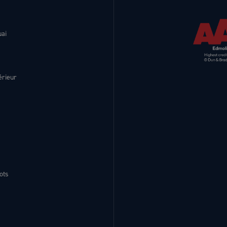
uai
érieur
ots