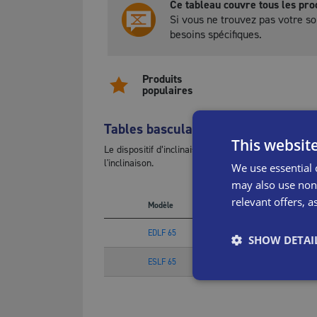
Ce tableau couvre tous les pro
dispositif d'arrêt d'urgence.
Si vous ne trouvez pas votre so
Système électrique homologué IP 54.
besoins spécifiques.
Espaces de sécurité garantis entre toutes 
Protection contre les surcharges.
Produits
populaires
Cadre de sécurité ultra sensible et réglabl
plate-forme.
Tables basculantes
Aucun besoin de maintenance de la surface
This websit
Adaptation aisée de l'automate de contrôle
Le dispositif d’inclinaison peut être assemblé sur l
spécifiques.
l'inclinaison.
We use essential 
Manuel d'utilisateur disponible en 20 langu
may also use non-
Lo
relevant offers, a
Modèle
Réf.
(m
EDLF 65
36085
13
SHOW DETAI
ESLF 65
36076
80