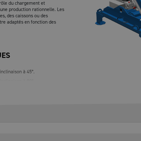
trôle du chargement et
une production rationnelle. Les
es, des caissons ou des
être adaptés en fonction des
UES
nclinaison à 45°.
nclinaison à 90°.
00 mm.
mm.
m incluse.
quage CE.
de commande équipé d'un