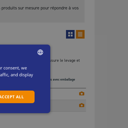
s produits sur mesure pour répondre à vos
, un seul système hydraulique assure le levage et
ur consent, we
ENGLISH
ffic, and display
SWEDISH
Couple
kW
Poids avec emballage
(kNm)
(S3)
(kg)
DANISH
6,5
0,95
165
 ACCEPT ALL
DUTCH
6,5
0,95
165
FRENCH
GERMAN
ITALIAN