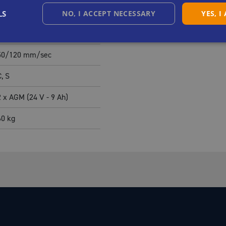
1600
mm
LS
NO, I ACCEPT NECESSARY
YES, I
1940
mm
50/120
mm/sec
C, S
2 x AGM (24 V - 9 Ah)
60
kg