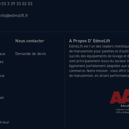
+33 3 39 33 02 03
info@edmolift.fr
Nous contacter
A Propos D’ EdmoLift
EdmoLift est l'un des leaders mondiaux 
de manutention pour palettes et d'outi
eaux
Demande de devis
succès des équipements de levage et de
sont principalement issus du secteur 
les
également parfaitement adaptées aux sec
commerce. Notre mission : vous offrir 
aux
de manutention, en alliant performance 
uai
érieur