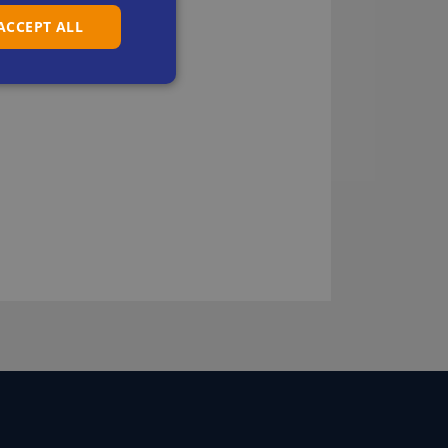
 ACCEPT ALL
DUTCH
FRENCH
GERMAN
ITALIAN
SPANISH