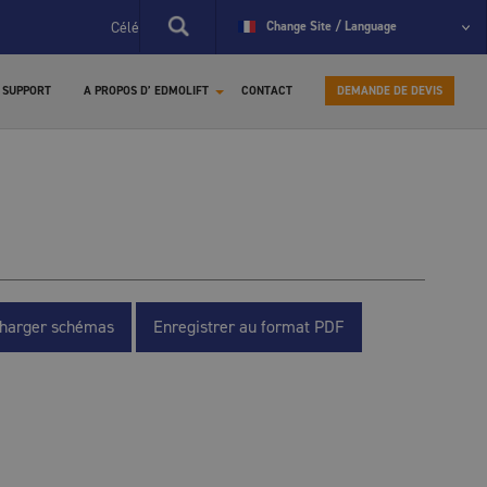
Célébration du 60e anniversaire d'EdmoLift.
Change Site / Language
La première tab
SUPPORT
A PROPOS D’ EDMOLIFT
CONTACT
DEMANDE DE DEVIS
charger schémas
Enregistrer au format PDF