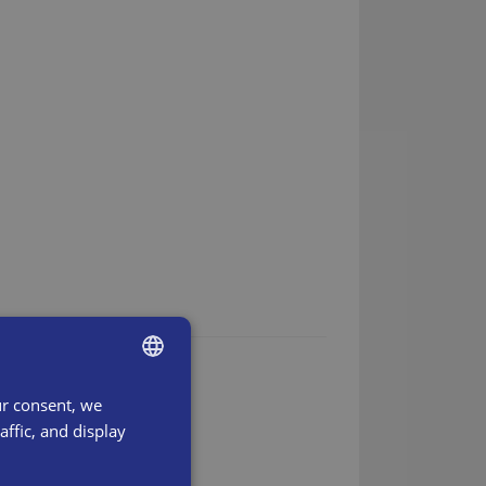
ur consent, we
ENGLISH
ffic, and display
SWEDISH
DANISH