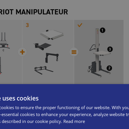
RIOT MANIPULATEUR
e uses cookies
WP 125M
cookies to ensure the proper functioning of our website. With yo
WPR-125-3120
essential cookies to enhance your experience, analyze website tra
s described in our cookie policy.
Read more
125
kg