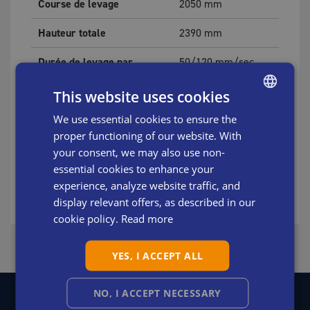
Course de levage
2050
mm
Hauteur totale
2390
mm
Durée de levage par
50/120
mm/sec
seconde
This website uses cookies
Piètements, options
S
We use essential cookies to ensure the
ENGLISH
2 x AGM (24 V - 9
proper functioning of our website. With
SWEDISH
Batterie
Ah)
your consent, we may also use non-
DANISH
essential cookies to enhance your
Poids
54
kg
experience, analyze website traffic, and
DUTCH
display relevant offers, as described in our
FRENCH
cookie policy.
Read more
GERMAN
YES, I ACCEPT ALL
ITALIAN
SPANISH
NO, I ACCEPT NECESSARY