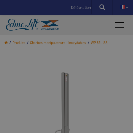
X
Célébration du 60e anniversaire d'EdmoL
/
Produits
/
Chariots manipulateurs - Inoxydables
/
WP 85L-SS